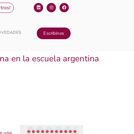
tros!
OVEDADES
Escribinos
na en la escuela argentina
de una