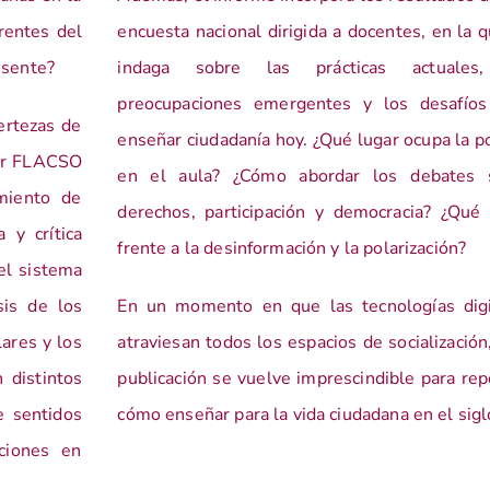
rentes del
encuesta nacional dirigida a docentes, en la 
esente?
indaga sobre las prácticas actuales
preocupaciones emergentes y los desafíos
ertezas de
enseñar ciudadanía hoy. ¿Qué lugar ocupa la po
por FLACSO
en el aula? ¿Cómo abordar los debates 
miento de
derechos, participación y democracia? ¿Qué
 y crítica
frente a la desinformación y la polarización?
el sistema
sis de los
En un momento en que las tecnologías digi
lares y los
atraviesan todos los espacios de socialización
 distintos
publicación se vuelve imprescindible para re
e sentidos
cómo enseñar para la vida ciudadana en el sigl
ciones en