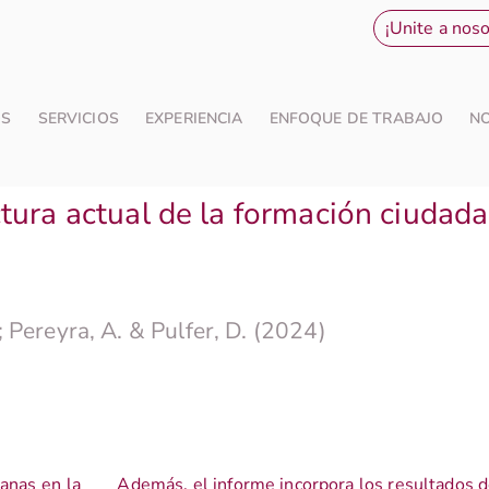
¡Unite a noso
OS
SERVICIOS
EXPERIENCIA
ENFOQUE DE TRABAJO
N
tura actual de la formación ciudada
.; Pereyra, A. & Pulfer, D. (2024)
danas en la
Además, el informe incorpora los resultados 