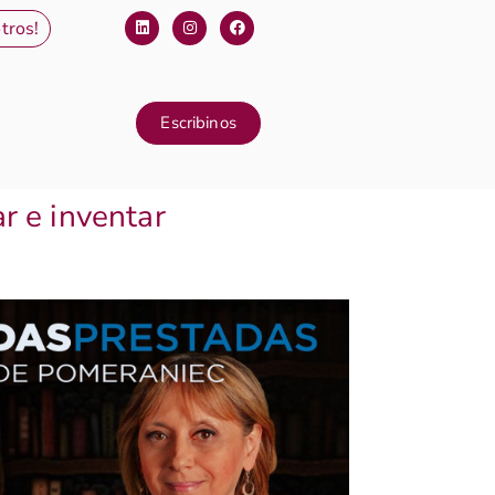
tros!
Escribinos
r e inventar