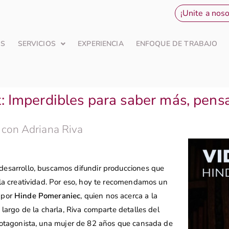
¡Unite a noso
OS
SERVICIOS
EXPERIENCIA
ENFOQUE DE TRABAJO
Imperdibles para saber más, pensa
 con Adriana Riva
desarrollo, buscamos difundir producciones que
 la creatividad. Por eso, hoy te recomendamos un
 por
Hinde Pomeraniec
, quien nos acerca a la
o largo de la charla, Riva comparte detalles del
rotagonista, una mujer de 82 años que cansada de