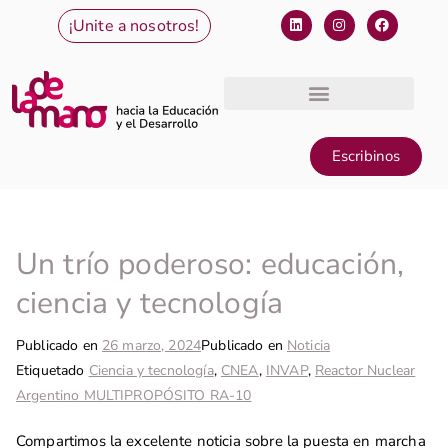
¡Unite a nosotros!
Escribinos
Un trío poderoso: educación,
ciencia y tecnología
Publicado en
26 marzo, 2024
Publicado en
Noticia
Etiquetado
Ciencia y tecnología
,
CNEA
,
INVAP
,
Reactor Nuclear
Argentino MULTIPROPÓSITO RA-10
Compartimos la excelente noticia sobre la puesta en marcha