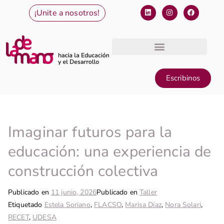
¡Unite a nosotros!
Escribinos
Imaginar futuros para la
educación: una experiencia de
construcción colectiva
Publicado en
11 junio, 2026
Publicado en
Taller
Etiquetado
Estela Soriano
,
FLACSO
,
Marisa Díaz
,
Nora Solari
,
RECET
,
UDESA